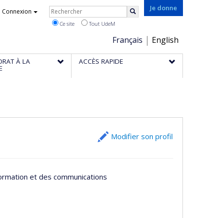
Rechercher
Je donne
Connexion
Rechercher
Ce site
Tout UdeM
Choix
Français
English
de
ORAT À LA
ACCÈS RAPIDE
la
E
langue
Modifier son profil
nformation et des communications