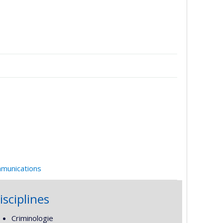
mmunications
isciplines
Criminologie