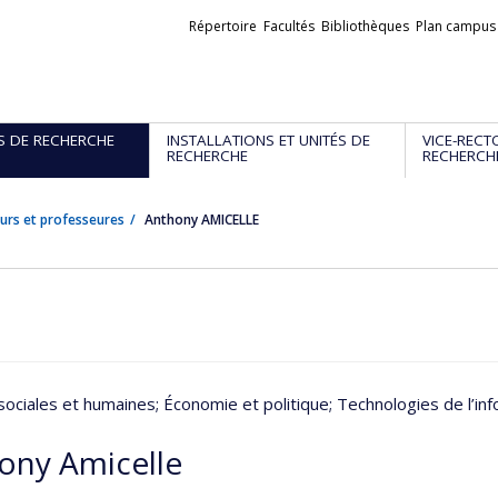
Liens
Répertoire
Facultés
Bibliothèques
Plan campus
externes
S DE RECHERCHE
INSTALLATIONS ET UNITÉS DE
VICE-RECT
RECHERCHE
RECHERCH
urs et professeures
Anthony AMICELLE
sociales et humaines
; Économie et politique
; Technologies de l’i
ony Amicelle