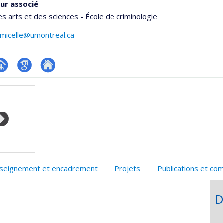
ur associé
es arts et des sciences - École de criminologie
amicelle@umontreal.ca
hGate
age
Google
Autre
rofessionnelle
Scholar
site
faculté,département,école)
web
seignement et encadrement
Projets
Publications et co
D