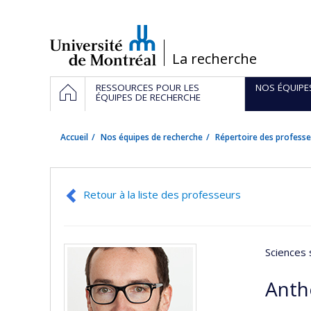
Passer
au
contenu
/
La recherche
Navigation
ACCUEIL
RESSOURCES POUR LES
NOS ÉQUIPE
principale
ÉQUIPES DE RECHERCHE
Accueil
Nos équipes de recherche
Répertoire des professe
Retour à la liste des professeurs
Sciences 
Anth