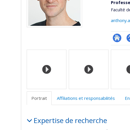
Professe
Faculté d
anthony.
Researc
P
Médias
p
(
Portrait
Affiliations et responsabilités
En
Portrait
Expertise de recherche