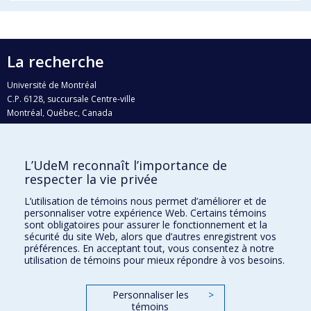
La recherche
Université de Montréal
C.P. 6128, succursale Centre-ville
Montréal, Québec, Canada
H3C 3J7
Courriel:
recherche@umontreal.ca
L’UdeM reconnaît l’importance de
Qui fait quoi?
respecter la vie privée
Nous trouver
L’utilisation de témoins nous permet d’améliorer et de
personnaliser votre expérience Web. Certains témoins
Plan du site
sont obligatoires pour assurer le fonctionnement et la
sécurité du site Web, alors que d’autres enregistrent vos
Accessibilité
préférences. En acceptant tout, vous consentez à notre
utilisation de témoins pour mieux répondre à vos besoins.
Personnaliser les
>
témoins