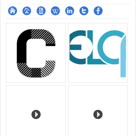
ResearchGate
Page
CV
Wiki
LinkedIn
Compte
Profil
Médias
professionnelle
Twitter
Facebook
(faculté,département,école)