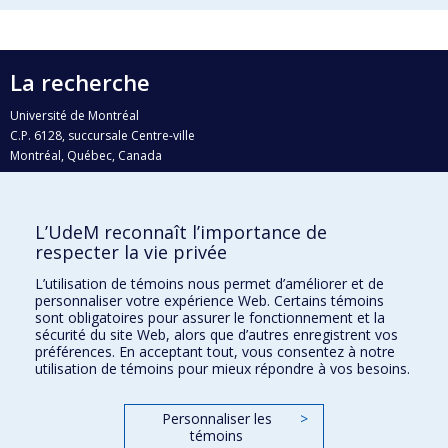
La recherche
Université de Montréal
C.P. 6128, succursale Centre-ville
Montréal, Québec, Canada
H3C 3J7
Courriel:
recherche@umontreal.ca
L’UdeM reconnaît l’importance de
Qui fait quoi?
respecter la vie privée
Nous trouver
L’utilisation de témoins nous permet d’améliorer et de
personnaliser votre expérience Web. Certains témoins
Plan du site
sont obligatoires pour assurer le fonctionnement et la
sécurité du site Web, alors que d’autres enregistrent vos
Accessibilité
préférences. En acceptant tout, vous consentez à notre
utilisation de témoins pour mieux répondre à vos besoins.
Personnaliser les
>
témoins