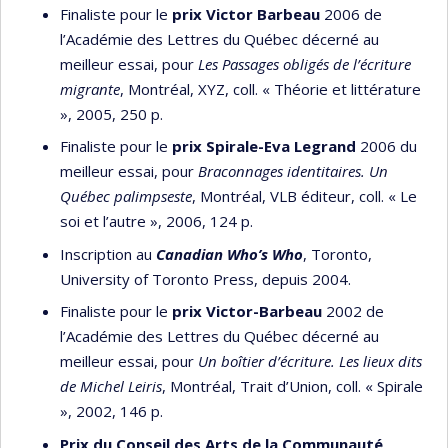
Finaliste pour le
prix Victor Barbeau
2006 de
l’Académie des Lettres du Québec décerné au
meilleur essai, pour
Les Passages obligés de l’écriture
migrante
, Montréal, XYZ, coll. « Théorie et littérature
», 2005, 250 p.
Finaliste pour le
prix Spirale-Eva Legrand
2006 du
meilleur essai, pour
Braconnages identitaires.
Un
Québec palimpseste
, Montréal, VLB éditeur, coll. « Le
soi et l’autre », 2006, 124 p.
Inscription au
Canadian Who’s Who
, Toronto,
University of Toronto Press, depuis 2004.
Finaliste pour le
prix Victor-Barbeau
2002 de
l’Académie des Lettres du Québec décerné au
meilleur essai, pour
Un boîtier d’écriture. Les lieux dits
de Michel Leiris
, Montréal, Trait d’Union, coll. « Spirale
», 2002, 146 p.
Prix du Conseil des Arts de la Communauté