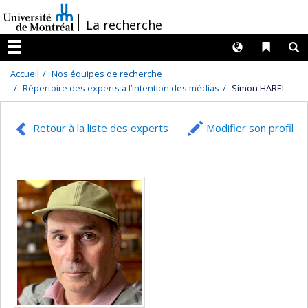
Passer
/
La recherche
au
contenu
Langues
Liens 
R
Menu
Accueil
Nos équipes de recherche
Répertoire des experts à l’intention des médias
Simon HAREL
Retour à la liste des experts
Modifier son profil