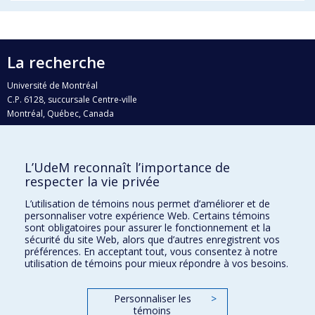
La recherche
Université de Montréal
C.P. 6128, succursale Centre-ville
Montréal, Québec, Canada
H3C 3J7
Courriel:
recherche@umontreal.ca
L’UdeM reconnaît l’importance de
Qui fait quoi?
respecter la vie privée
Nous trouver
L’utilisation de témoins nous permet d’améliorer et de
personnaliser votre expérience Web. Certains témoins
Plan du site
sont obligatoires pour assurer le fonctionnement et la
sécurité du site Web, alors que d’autres enregistrent vos
Accessibilité
préférences. En acceptant tout, vous consentez à notre
utilisation de témoins pour mieux répondre à vos besoins.
Personnaliser les
>
témoins