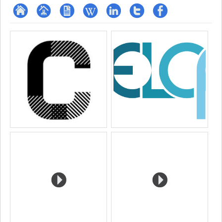
ResearchGate
Page
CV
Wiki
LinkedIn
Compte
Profil
Médias
professionnelle
Twitter
Facebook
(faculté,département,école)