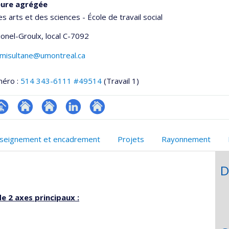
eure agrégée
es arts et des sciences - École de travail social
Lionel-Groulx
, local C-7092
amisultane@umontreal.ca
méro :
514 343-6111 #49514
(Travail 1)
hGate
age
Site
Site
LinkedIn
Autre
rofessionnelle
web
web
site
seignement et encadrement
Projets
Rayonnement
faculté,département,école)
de
de
web
l’unité
l’unité
D
de
de
recherche
recherche
e 2 axes principaux :