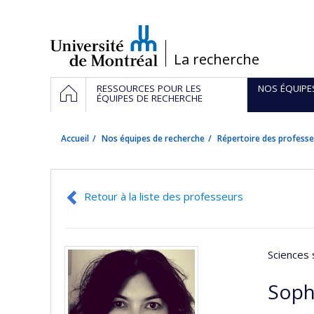
Passer
au
contenu
/
La recherche
Navigation
ACCUEIL
RESSOURCES POUR LES
NOS ÉQUIPE
principale
ÉQUIPES DE RECHERCHE
Accueil
Nos équipes de recherche
Répertoire des professe
Retour à la liste des professeurs
Sciences 
Soph