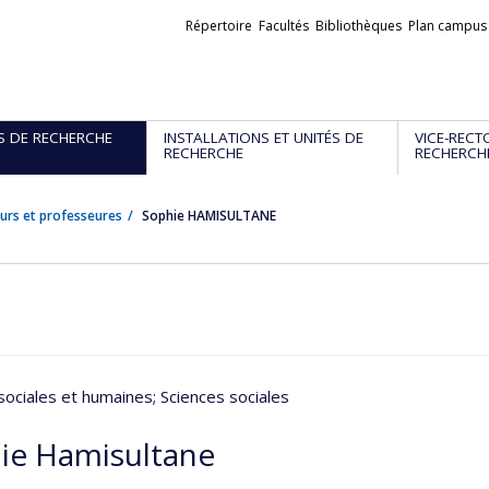
Liens
Répertoire
Facultés
Bibliothèques
Plan campus
externes
S DE RECHERCHE
INSTALLATIONS ET UNITÉS DE
VICE-RECT
RECHERCHE
RECHERCH
urs et professeures
Sophie HAMISULTANE
sociales et humaines
; Sciences sociales
ie Hamisultane