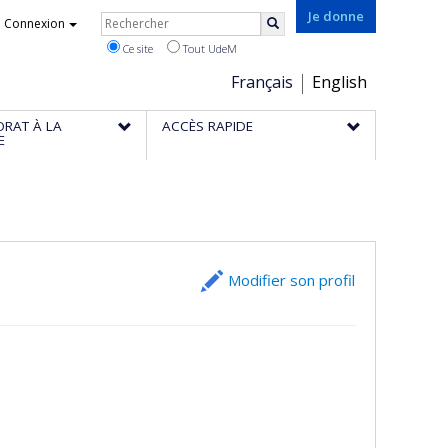
Rechercher
Je donne
Connexion
Rechercher
Ce site
Tout UdeM
Choix
Français
English
de
ORAT À LA
ACCÈS RAPIDE
la
E
langue
Modifier son profil