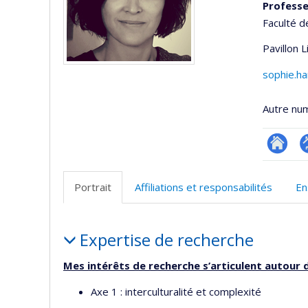
Profess
Faculté d
Pavillon 
sophie.h
Autre nu
Researc
P
p
Portrait
Affiliations et responsabilités
En
(
Portrait
Expertise de recherche
Mes intérêts de recherche s’articulent autour d
Axe 1 : interculturalité et complexité