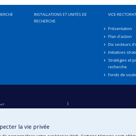
HERCHE
INSTALLATIONS ET UNITÉS DE
VICE-RECTORAT
RECHERCHE
Présentation
Plan d'action
Dix secteurs d
Initiatives stra
Stratégies et po
recherche
Fonds de souti
oi?
ver
e
ecter la vie privée
té