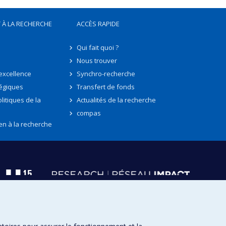
 À LA RECHERCHE
ACCÈS RAPIDE
Qui fait quoi ?
Nous trouver
'excellence
Synchro-recherche
tégiques
Transfert de fonds
litiques de la
Actualités de la recherche
compas
en à la recherche