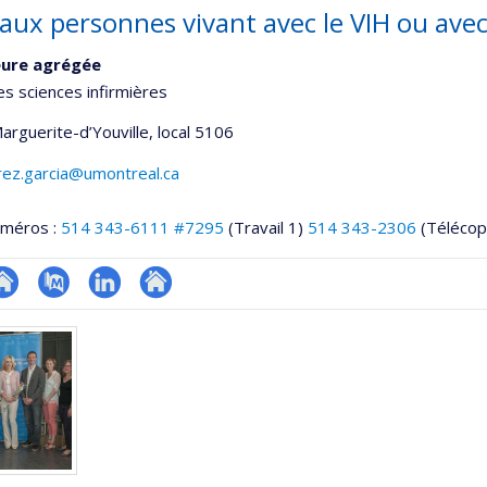
 aux personnes vivant avec le VIH ou ave
eure agrégée
es sciences infirmières
Marguerite-d’Youville
, local 5106
irez.garcia@umontreal.ca
uméros :
514 343-6111 #7295
(Travail 1)
514 343-2306
(Télécop
te
PubMed
LinkedIn
Autre
onnelle
eb
site
,département,école)
e
web
unité
e
echerche