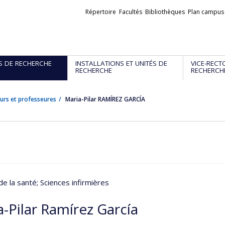
Liens
Répertoire
Facultés
Bibliothèques
Plan campus
externes
S DE RECHERCHE
INSTALLATIONS ET UNITÉS DE
VICE-RECT
RECHERCHE
RECHERCH
urs et professeures
Maria-Pilar RAMÍREZ GARCÍA
de la santé
; Sciences infirmières
-Pilar Ramírez García