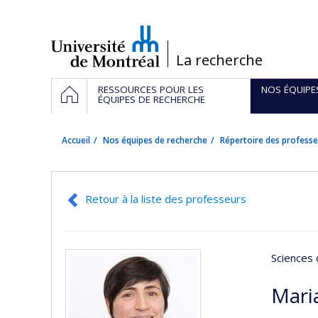
Passer
au
contenu
/
La recherche
Navigation
ACCUEIL
RESSOURCES POUR LES
NOS ÉQUIPE
principale
ÉQUIPES DE RECHERCHE
Accueil
Nos équipes de recherche
Répertoire des professe
Retour à la liste des professeurs
Sciences 
Maria