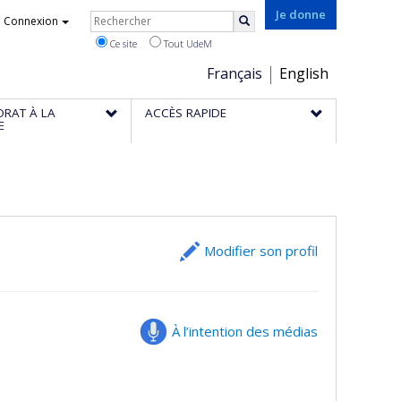
Rechercher
Je donne
Connexion
Rechercher
Ce site
Tout UdeM
Choix
Français
English
de
ORAT À LA
ACCÈS RAPIDE
la
E
langue
Modifier son profil
À l’intention des médias