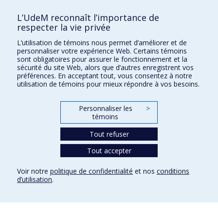
Université de Montréal
L’UdeM reconnaît l’importance de
C.P. 6128, succursale Centre-ville
respecter la vie privée
Montréal, Québec, Canada
H3C 3J7
L’utilisation de témoins nous permet d’améliorer et de
personnaliser votre expérience Web. Certains témoins
Courriel:
recherche@umontreal.ca
sont obligatoires pour assurer le fonctionnement et la
sécurité du site Web, alors que d’autres enregistrent vos
Qui fait quoi?
préférences. En acceptant tout, vous consentez à notre
utilisation de témoins pour mieux répondre à vos besoins.
Nous trouver
Plan du site
Personnaliser les
>
témoins
Accessibilité
Tout refuser
Tout accepter
Voir notre
politique de confidentialité
et nos
conditions
d’utilisation
.
Confidentialité