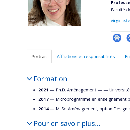
Professe
Faculté d
virginie.
Researc
P
p
Portrait
Affiliations et responsabilités
En
(
Portrait
Formation
2021
— Ph.D. Aménagement — —
Universit
2017
— Microprogramme en enseignement 
2014
— M. Sc. Aménagement, option Design
Pour en savoir plus…