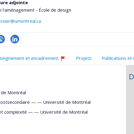
ure adjointe
e l'aménagement - École de design
tessier@umontreal.ca
hGate
age
LinkedIn
rofessionnelle
seignement et encadrement
Projets
Publications et
faculté,département,école)
Ce
professeur
D
recrute
é de Montréal
postsecondaire — —
Université de Montréal
 et complexité — —
Université de Montréal