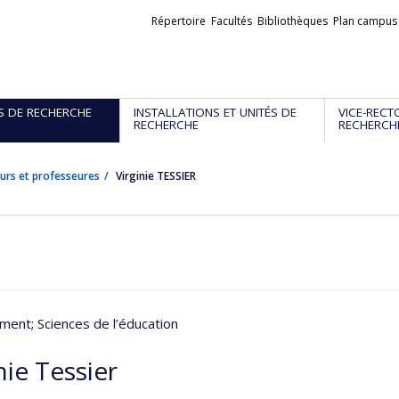
Liens
Répertoire
Facultés
Bibliothèques
Plan campus
externes
S DE RECHERCHE
INSTALLATIONS ET UNITÉS DE
VICE-RECT
RECHERCHE
RECHERCH
urs et professeures
Virginie TESSIER
ment
; Sciences de l’éducation
nie Tessier