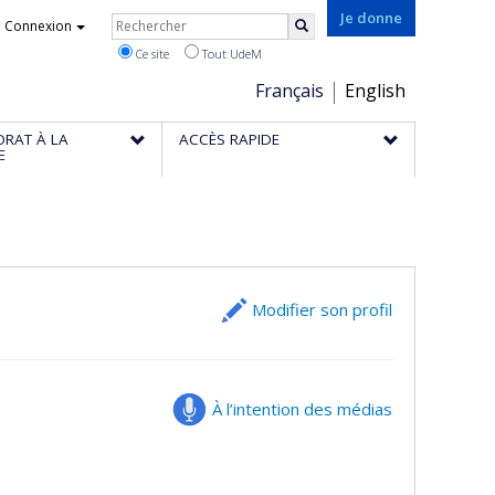
Rechercher
Je donne
Connexion
Rechercher
Ce site
Tout UdeM
Choix
Français
English
de
ORAT À LA
ACCÈS RAPIDE
la
E
langue
Modifier son profil
À l’intention des médias