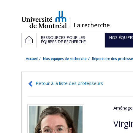
Passer
au
contenu
/
La recherche
Navigation
ACCUEIL
RESSOURCES POUR LES
NOS ÉQUIPE
principale
ÉQUIPES DE RECHERCHE
Accueil
Nos équipes de recherche
Répertoire des professe
Retour à la liste des professeurs
Aménage
Virgi