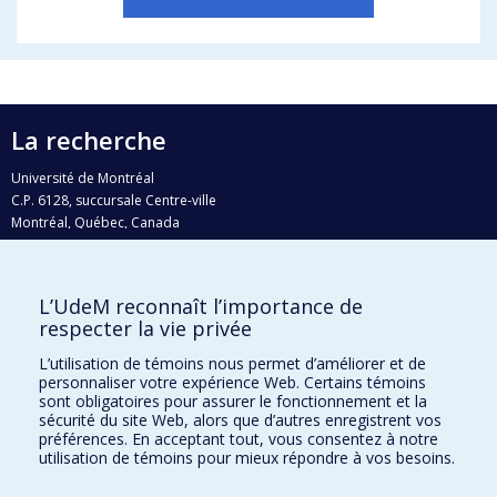
La recherche
Université de Montréal
C.P. 6128, succursale Centre-ville
Montréal, Québec, Canada
H3C 3J7
Courriel:
recherche@umontreal.ca
L’UdeM reconnaît l’importance de
respecter la vie privée
Qui fait quoi?
Nous trouver
L’utilisation de témoins nous permet d’améliorer et de
personnaliser votre expérience Web. Certains témoins
Plan du site
sont obligatoires pour assurer le fonctionnement et la
sécurité du site Web, alors que d’autres enregistrent vos
Accessibilité
préférences. En acceptant tout, vous consentez à notre
utilisation de témoins pour mieux répondre à vos besoins.