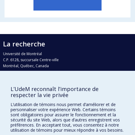
La recherche
Université de Montréal
C.P. 6128, succursale Centre-ville
Montréal, Québec, Canada
H3C 3J7
Courriel:
recherche@umontreal.ca
L’UdeM reconnaît l’importance de
Qui fait quoi?
respecter la vie privée
Nous trouver
L’utilisation de témoins nous permet d’améliorer et de
personnaliser votre expérience Web. Certains témoins
Plan du site
sont obligatoires pour assurer le fonctionnement et la
sécurité du site Web, alors que d’autres enregistrent vos
Accessibilité
préférences. En acceptant tout, vous consentez à notre
utilisation de témoins pour mieux répondre à vos besoins.