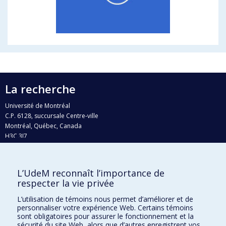
La recherche
Université de Montréal
C.P. 6128, succursale Centre-ville
Montréal, Québec, Canada
H3C 3J7
Courriel:
recherche@umontreal.ca
L’UdeM reconnaît l’importance de
Qui fait quoi?
respecter la vie privée
Nous trouver
L’utilisation de témoins nous permet d’améliorer et de
Plan du site
personnaliser votre expérience Web. Certains témoins
sont obligatoires pour assurer le fonctionnement et la
Accessibilité
sécurité du site Web, alors que d’autres enregistrent vos