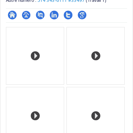
ResearchGate
Page
PubMed
LinkedIn
Compte
Google
Médias
professionnelle
Twitter
Scholar
(faculté,département,école)