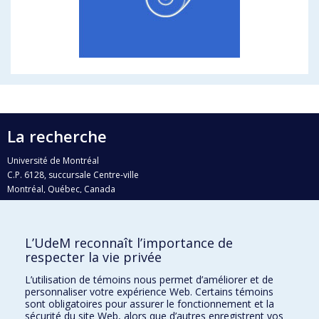
La recherche
Université de Montréal
C.P. 6128, succursale Centre-ville
Montréal, Québec, Canada
H3C 3J7
Courriel:
recherche@umontreal.ca
L’UdeM reconnaît l’importance de
respecter la vie privée
Qui fait quoi?
Nous trouver
L’utilisation de témoins nous permet d’améliorer et de
personnaliser votre expérience Web. Certains témoins
Plan du site
sont obligatoires pour assurer le fonctionnement et la
sécurité du site Web, alors que d’autres enregistrent vos