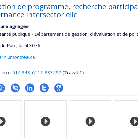
ation de programme, recherche participat
rnance intersectorielle
eure agrégée
santé publique - Département de gestion, d’évaluation et de poli
 du Parc
, local 3076
ier@umontreal.ca
méro :
514 343-6111 #33497
(Travail 1)
hGate
age
PubMed
LinkedIn
Compte
Google
rofessionnelle
Twitter
Scholar
faculté,département,école)