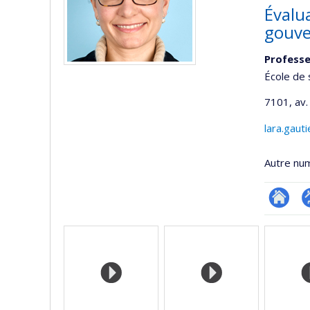
Évalu
gouve
Profess
École de 
7101, av.
lara.gaut
Autre nu
Researc
P
Médias
p
(