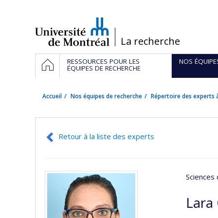
Passer
au
contenu
/
La recherche
Navigation
ACCUEIL
RESSOURCES POUR LES
NOS ÉQUIPE
principale
ÉQUIPES DE RECHERCHE
Accueil
Nos équipes de recherche
Répertoire des experts à
Retour à la liste des experts
Sciences 
Lara