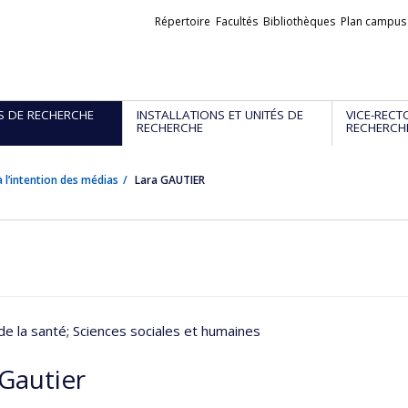
Liens
Répertoire
Facultés
Bibliothèques
Plan campus
externes
S DE RECHERCHE
INSTALLATIONS ET UNITÉS DE
VICE-RECT
RECHERCHE
RECHERCH
 l’intention des médias
Lara GAUTIER
de la santé
; Sciences sociales et humaines
 Gautier