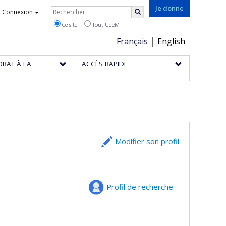
Rechercher
Je donne
Connexion
Rechercher
Ce site
Tout UdeM
Choix
Français
English
de
ORAT À LA
ACCÈS RAPIDE
la
E
langue
Modifier son profil
Profil de recherche