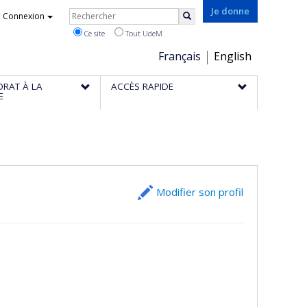
Rechercher
Je donne
Connexion
Rechercher
Ce site
Tout UdeM
Choix
Français
English
de
ORAT À LA
ACCÈS RAPIDE
la
E
langue
Modifier son profil