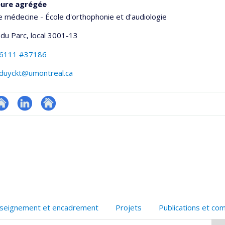
eure agrégée
e médecine - École d'orthophonie et d'audiologie
 du Parc
, local 3001-13
-6111 #37186
rduyckt@umontreal.ca
te
LinkedIn
Autre
onnelle
eb
site
,département,école)
e
web
unité
e
echerche
seignement et encadrement
Projets
Publications et co