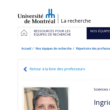
Passer
au
contenu
/
La recherche
Navigation
ACCUEIL
RESSOURCES POUR LES
NOS ÉQUIPE
principale
ÉQUIPES DE RECHERCHE
Accueil
Nos équipes de recherche
Répertoire des professe
Retour à la liste des professeurs
Sciences 
Ingr