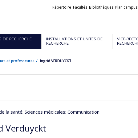
Liens
Répertoire
Facultés
Bibliothèques
Plan campus
externes
S DE RECHERCHE
INSTALLATIONS ET UNITÉS DE
VICE-RECT
RECHERCHE
RECHERCH
urs et professeures
Ingrid VERDUYCKT
de la santé
; Sciences médicales
; Communication
id Verduyckt