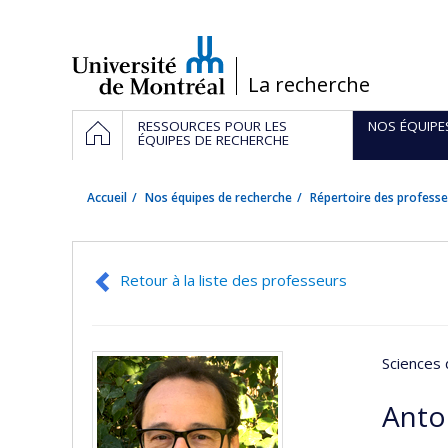
Passer
au
contenu
/
La recherche
Navigation
ACCUEIL
RESSOURCES POUR LES
NOS ÉQUIPE
principale
ÉQUIPES DE RECHERCHE
Accueil
Nos équipes de recherche
Répertoire des professe
Retour à la liste des professeurs
Sciences 
Anto