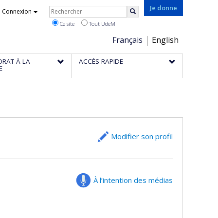
Rechercher
Je donne
Connexion
Rechercher
Ce site
Tout UdeM
Choix
Français
English
de
ORAT À LA
ACCÈS RAPIDE
la
E
langue
Modifier son profil
À l’intention des médias