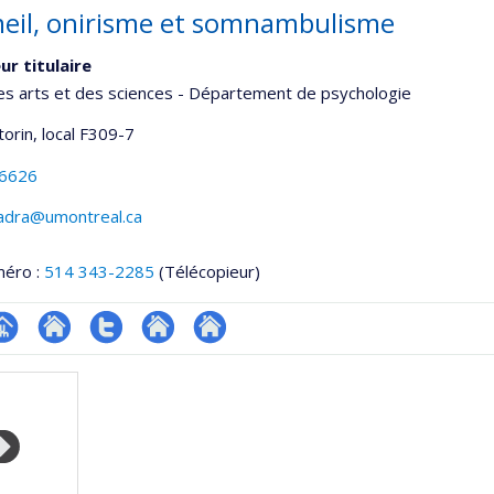
il, onirisme et somnambulisme
ur titulaire
es arts et des sciences - Département de psychologie
torin
, local F309-7
-6626
zadra@umontreal.ca
méro :
514 343-2285
(Télécopieur)
hGate
age
Site
Compte
Autre
Autre
rofessionnelle
web
Twitter
site
site
faculté,département,école)
de
web
web
l’unité
de