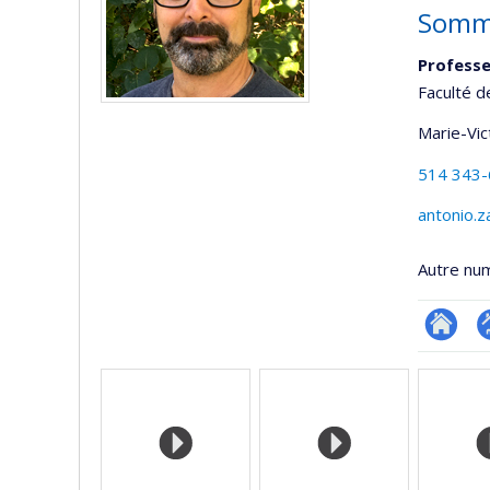
Somme
Professe
Faculté d
Marie-Vic
514 343
antonio.
Autre nu
Researc
P
Médias
p
(