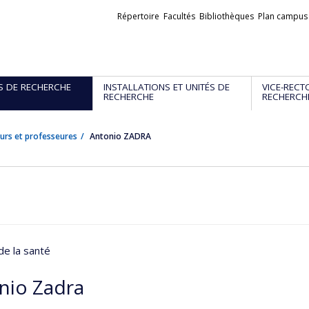
Liens
Répertoire
Facultés
Bibliothèques
Plan campus
externes
S DE RECHERCHE
INSTALLATIONS ET UNITÉS DE
VICE-RECT
RECHERCHE
RECHERCH
urs et professeures
Antonio ZADRA
de la santé
nio Zadra