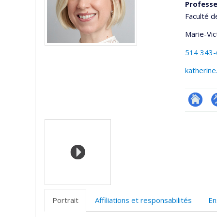
Professe
Faculté d
Marie-Vic
514 343
katherine
Researc
P
Médias
p
(
Portrait
Affiliations et responsabilités
En