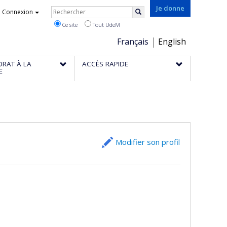
Rechercher
Je donne
Connexion
Rechercher
Ce site
Tout UdeM
Choix
Français
English
de
ORAT À LA
ACCÈS RAPIDE
la
E
langue
Modifier son profil