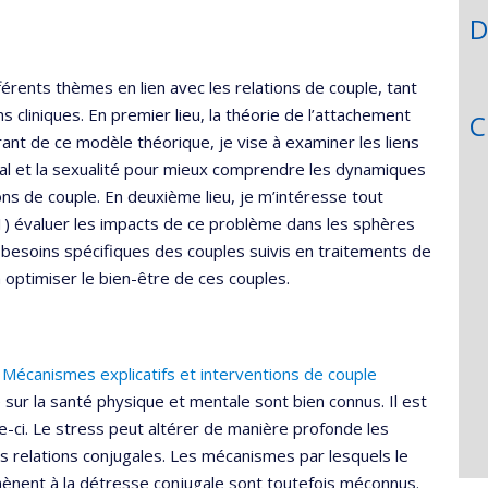
D
érents thèmes en lien avec les relations de couple, tant
 cliniques. En premier lieu, la théorie de l’attachement
C
rant de ce modèle théorique, je vise à examiner les liens
ugal et la sexualité pour mieux comprendre les dynamiques
ns de couple. En deuxième lieu, je m’intéresse tout
 à 1) évaluer les impacts de ce problème dans les sphères
s besoins spécifiques des couples suivis en traitements de
à optimiser le bien-être de ces couples.
 Mécanismes explicatifs et interventions de couple
 sur la santé physique et mentale sont bien connus. Il est
e-ci. Le stress peut altérer de manière profonde les
es relations conjugales. Les mécanismes par lesquels le
ènent à la détresse conjugale sont toutefois méconnus.