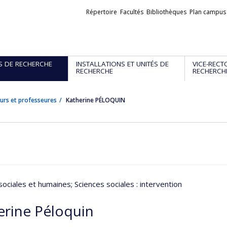
Liens
Répertoire
Facultés
Bibliothèques
Plan campus
externes
S DE RECHERCHE
INSTALLATIONS ET UNITÉS DE
VICE-RECT
RECHERCHE
RECHERCH
urs et professeures
Katherine PÉLOQUIN
sociales et humaines
; Sciences sociales : intervention
erine Péloquin