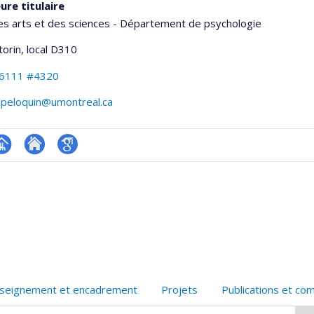
ure titulaire
es arts et des sciences - Département de psychologie
torin
, local D310
-6111 #4320
.peloquin@umontreal.ca
hGate
age
Site
Google
rofessionnelle
web
Scholar
faculté,département,école)
de
l’unité
de
recherche
seignement et encadrement
Projets
Publications et co