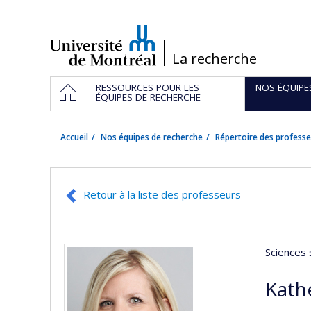
Passer
au
contenu
/
La recherche
Navigation
ACCUEIL
RESSOURCES POUR LES
NOS ÉQUIPE
principale
ÉQUIPES DE RECHERCHE
Accueil
Nos équipes de recherche
Répertoire des professe
Retour à la liste des professeurs
Sciences 
Kath