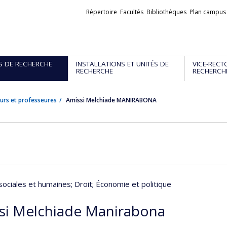
Liens
Répertoire
Facultés
Bibliothèques
Plan campus
externes
S DE RECHERCHE
INSTALLATIONS ET UNITÉS DE
VICE-RECT
RECHERCHE
RECHERCH
urs et professeures
Amissi Melchiade MANIRABONA
sociales et humaines
; Droit
; Économie et politique
si Melchiade Manirabona