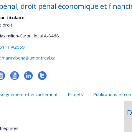
pénal, droit pénal économique et financie
ur titulaire
e droit
Maximilien-Caron
, local A-8468
-6111 #2659
e.manirabona@umontreal.ca
V
CV
LinkedIn
Compte
onnelle
en
Twitter
seignement et encadrement
Projets
Publications et co
,département,école)
anglais
D
treprises