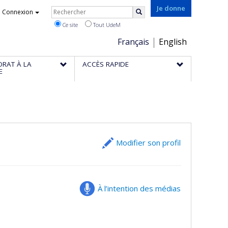
Rechercher
Je donne
Connexion
Rechercher
Ce site
Tout UdeM
Choix
Français
English
de
ORAT À LA
ACCÈS RAPIDE
la
E
langue
Modifier son profil
À l’intention des médias