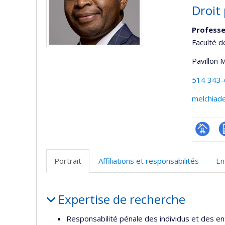
Droit 
Professe
Faculté d
Pavillon 
514 343
melchiad
Page
C
professi
Portrait
Affiliations et responsabilités
En
(faculté
Portrait
Expertise de recherche
Responsabilité pénale des individus et des en