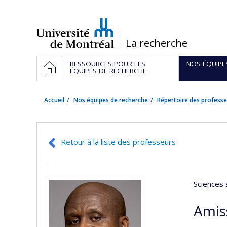
Passer
au
contenu
/
La recherche
Navigation
ACCUEIL
RESSOURCES POUR LES
NOS ÉQUIPE
principale
ÉQUIPES DE RECHERCHE
Accueil
Nos équipes de recherche
Répertoire des professe
Retour à la liste des professeurs
Sciences 
Amis