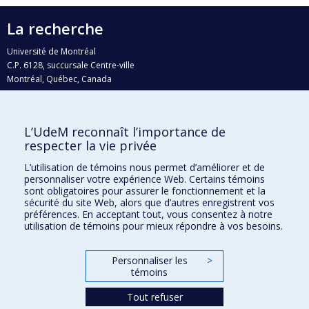
La recherche
Université de Montréal
C.P. 6128, succursale Centre-ville
Montréal, Québec, Canada
H3C 3J7
Courriel:
recherche@umontreal.ca
L’UdeM reconnaît l’importance de
Qui fait quoi?
respecter la vie privée
Nous trouver
L’utilisation de témoins nous permet d’améliorer et de
personnaliser votre expérience Web. Certains témoins
Plan du site
sont obligatoires pour assurer le fonctionnement et la
sécurité du site Web, alors que d’autres enregistrent vos
Accessibilité
préférences. En acceptant tout, vous consentez à notre
utilisation de témoins pour mieux répondre à vos besoins.
Personnaliser les
>
témoins
Tout refuser