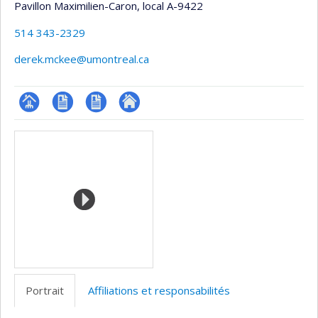
Pavillon Maximilien-Caron
, local A-9422
514 343-2329
derek.mckee@umontreal.ca
Page
CV
CV
Autre
Médias
professionnelle
en
site
(faculté,département,école)
anglais
web
Portrait
Affiliations et responsabilités