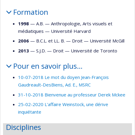
Formation
1998
— A.B. —
Anthropologie
,
Arts visuels et
médiatiques
—
Université Harvard
2006
— B.C.L. et LL. B. —
Droit
—
Université McGill
2013
— S.J.D. —
Droit
—
Université de Toronto
Pour en savoir plus…
10-07-2018 Le mot du doyen Jean-François
Gaudreault-DesBiens, Ad. E., MSRC
31-10-2018 Bienvenue au professeur Derek Mckee
25-02-2020 L’affaire Weinstock, une dérive
inquiétante
Disciplines