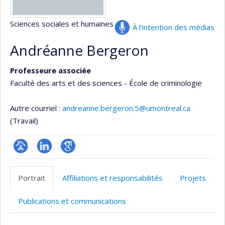
Sciences sociales et humaines
À l’intention des médias
Andréanne Bergeron
Professeure associée
Faculté des arts et des sciences - École de criminologie
Autre courriel :
andreanne.bergeron.5@umontreal.ca
(Travail)
Page
LinkedIn
Google
professionnelle
Scholar
Portrait
Affiliations et responsabilités
Projets
(faculté,département,école)
Publications et communications