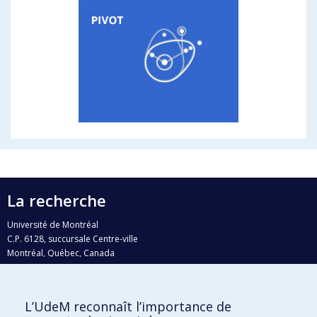
La recherche
Université de Montréal
C.P. 6128, succursale Centre-ville
Montréal, Québec, Canada
H3C 3J7
Courriel:
recherche@umontreal.ca
L’UdeM reconnaît l’importance de