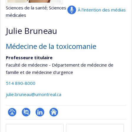
Sciences de la santé
; Sciences
À l’intention des médias
médicales
Julie Bruneau
Médecine de la toxicomanie
Professeure titulaire
Faculté de médecine - Département de médecine de
famille et de médecine d'urgence
514 890-8000
julie.bruneau@umontreal.ca
Page
PubMed
LinkedIn
Autre
Médias
professionnelle
site