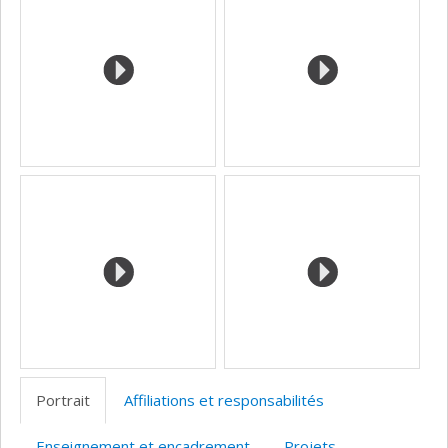
(faculté,département,école)
web
Portrait
Affiliations et responsabilités
Enseignement et encadrement
Projets