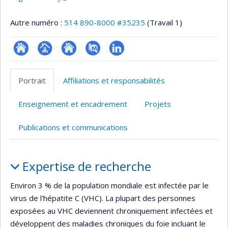
Autre numéro :
514 890-8000 #35235
(Travail 1)
ResearchGate
Page
Site
PubMed
LinkedIn
professionnelle
web
Portrait
Affiliations et responsabilités
(faculté,département,école)
de
l’unité
Enseignement et encadrement
Projets
de
recherche
Publications et communications
Portrait
Expertise de recherche
Environ 3 % de la population mondiale est infectée par le
virus de l'hépatite C (VHC). La plupart des personnes
exposées au VHC deviennent chroniquement infectées et
développent des maladies chroniques du foie incluant le