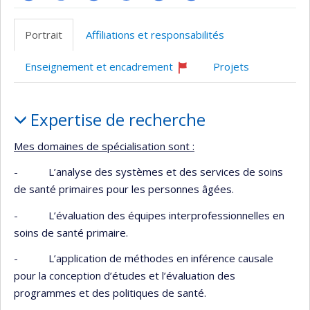
ResearchGate
Page
Site
PubMed
LinkedIn
Compte
professionnelle
web
Twitter
Portrait
Affiliations et responsabilités
(faculté,département,école)
de
l’unité
Enseignement et encadrement
Projets
de
Ce
professeur
recherche
Portrait
recrute
Expertise de recherche
Mes domaines de spécialisation sont :
- L’analyse des systèmes et des services de soins
de santé primaires pour les personnes âgées.
- L’évaluation des équipes interprofessionnelles en
soins de santé primaire.
- L’application de méthodes en inférence causale
pour la conception d’études et l’évaluation des
programmes et des politiques de santé.