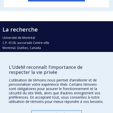
La recherche
Université de Montréal
C.P. 6128, succursale Centre-ville
Montréal, Québec, Canada
H3C 3J7
Courriel:
recherche@umontreal.ca
L’UdeM reconnaît l’importance de
Qui fait quoi?
respecter la vie privée
Nous trouver
L’utilisation de témoins nous permet d’améliorer et de
personnaliser votre expérience Web. Certains témoins
Plan du site
sont obligatoires pour assurer le fonctionnement et la
sécurité du site Web, alors que d’autres enregistrent vos
Accessibilité
préférences. En acceptant tout, vous consentez à notre
utilisation de témoins pour mieux répondre à vos besoins.