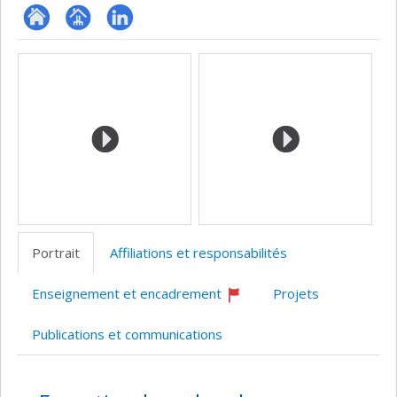
ResearchGate
Page
LinkedIn
Médias
professionnelle
(faculté,département,école)
Portrait
Affiliations et responsabilités
Enseignement et encadrement
Projets
Ce
professeur
Publications et communications
recrute
Portrait