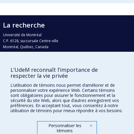
La recherche
Université de Montréal
C.P. 6128, succursale Centre-ville
Montréal, Québec, Canada
H3C 3J7
Courriel:
recherche@umontreal.ca
L’UdeM reconnaît l’importance de
Qui fait quoi?
respecter la vie privée
Nous trouver
L’utilisation de témoins nous permet d’améliorer et de
personnaliser votre expérience Web. Certains témoins
Plan du site
sont obligatoires pour assurer le fonctionnement et la
sécurité du site Web, alors que d’autres enregistrent vos
Accessibilité
préférences. En acceptant tout, vous consentez à notre
utilisation de témoins pour mieux répondre à vos besoins.
Personnaliser les
>
témoins