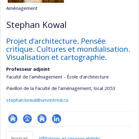
Aménagement
Stephan Kowal
Projet d’architecture. Pensée
critique. Cultures et mondialisation.
Visualisation et cartographie.
Professeur adjoint
Faculté de l'aménagement - École d'architecture
Pavillon de la Faculté de l’aménagement
, local 2053
stephan.kowal@umontreal.ca
ResearchGate
Page
Site
LinkedIn
professionnelle
web
Portrait
Affiliations et responsabilités