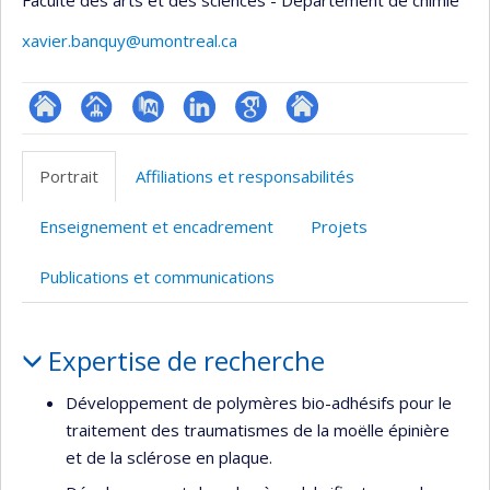
xavier.banquy@umontreal.ca
ResearchGate
Page
PubMed
LinkedIn
Google
Autre
professionnelle
Scholar
site
Portrait
Affiliations et responsabilités
(faculté,département,école)
web
Enseignement et encadrement
Projets
Publications et communications
Portrait
Expertise de recherche
Développement de polymères bio-adhésifs pour le
traitement des traumatismes de la moëlle épinière
et de la sclérose en plaque.