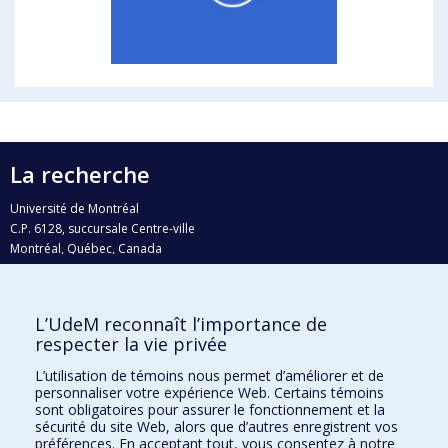
La recherche
Université de Montréal
C.P. 6128, succursale Centre-ville
Montréal, Québec, Canada
H3C 3J7
Courriel:
recherche@umontreal.ca
L’UdeM reconnaît l’importance de
Qui fait quoi?
respecter la vie privée
Nous trouver
L’utilisation de témoins nous permet d’améliorer et de
personnaliser votre expérience Web. Certains témoins
Plan du site
sont obligatoires pour assurer le fonctionnement et la
sécurité du site Web, alors que d’autres enregistrent vos
Accessibilité
préférences. En acceptant tout, vous consentez à notre