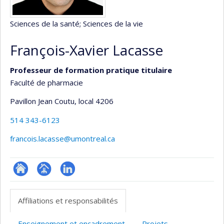
Sciences de la santé
; Sciences de la vie
François-Xavier Lacasse
Professeur de formation pratique titulaire
Faculté de pharmacie
Pavillon Jean Coutu
, local 4206
514 343-6123
francois.lacasse@umontreal.ca
ResearchGate
Page
LinkedIn
professionnelle
Affiliations et responsabilités
(faculté,département,école)
Enseignement et encadrement
Projets