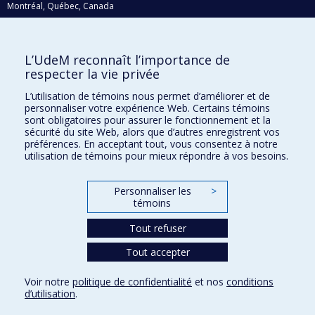
Montréal, Québec, Canada
H3C 3J7
Courriel:
recherche@umontreal.ca
L’UdeM reconnaît l’importance de
Qui fait quoi?
respecter la vie privée
Nous trouver
L’utilisation de témoins nous permet d’améliorer et de
personnaliser votre expérience Web. Certains témoins
Plan du site
sont obligatoires pour assurer le fonctionnement et la
sécurité du site Web, alors que d’autres enregistrent vos
Accessibilité
préférences. En acceptant tout, vous consentez à notre
utilisation de témoins pour mieux répondre à vos besoins.
Personnaliser les
>
témoins
Tout refuser
Tout accepter
Confidentialité
Voir notre
politique de confidentialité
et nos
conditions
Conditions d’utilisation
d’utilisation
.
Paramètres des témoins