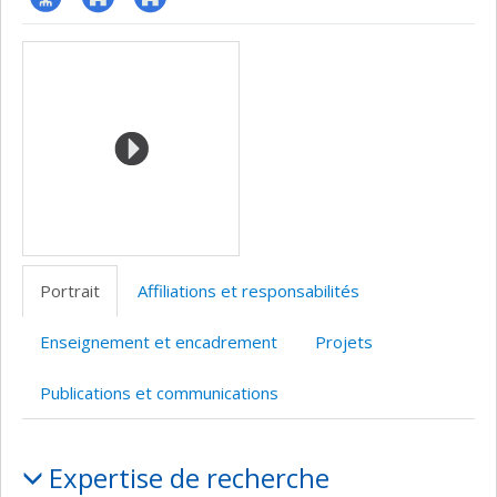
Page
Autre
Autre
Médias
professionnelle
site
site
(faculté,département,école)
web
web
Portrait
Affiliations et responsabilités
Enseignement et encadrement
Projets
Publications et communications
Portrait
Expertise de recherche