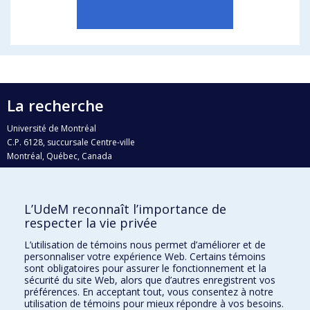
La recherche
Université de Montréal
C.P. 6128, succursale Centre-ville
Montréal, Québec, Canada
H3C 3J7
Courriel:
recherche@umontreal.ca
L’UdeM reconnaît l’importance de
Qui fait quoi?
respecter la vie privée
Nous trouver
L’utilisation de témoins nous permet d’améliorer et de
personnaliser votre expérience Web. Certains témoins
Plan du site
sont obligatoires pour assurer le fonctionnement et la
sécurité du site Web, alors que d’autres enregistrent vos
Accessibilité
préférences. En acceptant tout, vous consentez à notre
utilisation de témoins pour mieux répondre à vos besoins.