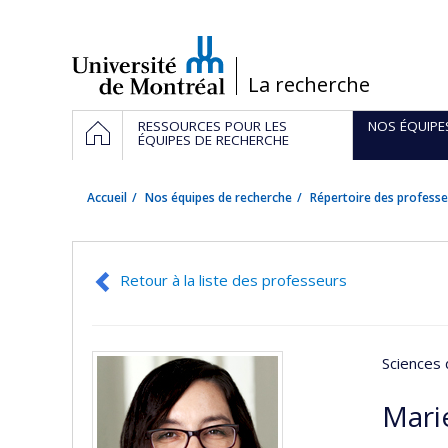
Passer
au
contenu
/
La recherche
Navigation
ACCUEIL
RESSOURCES POUR LES
NOS ÉQUIPE
principale
ÉQUIPES DE RECHERCHE
Accueil
Nos équipes de recherche
Répertoire des professe
Retour à la liste des professeurs
Sciences 
Mari