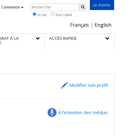
Rechercher
Je donne
Connexion
Rechercher
Ce site
Tout UdeM
Choix
Français
English
de
ORAT À LA
ACCÈS RAPIDE
la
E
langue
Modifier son profil
À l’intention des médias