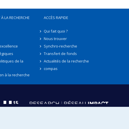
 À LA RECHERCHE
ACCÈS RAPIDE
Qui fait quoi ?
Nous trouver
'excellence
Synchro-recherche
tégiques
Transfert de fonds
litiques de la
Actualités de la recherche
compas
en à la recherche