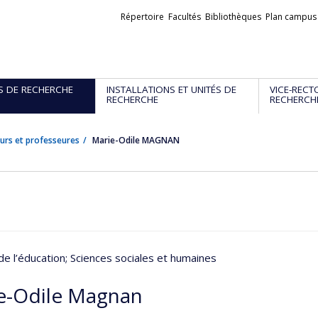
Liens
Répertoire
Facultés
Bibliothèques
Plan campus
externes
S DE RECHERCHE
INSTALLATIONS ET UNITÉS DE
VICE-RECT
RECHERCHE
RECHERCH
urs et professeures
Marie-Odile MAGNAN
de l’éducation
; Sciences sociales et humaines
e-Odile Magnan