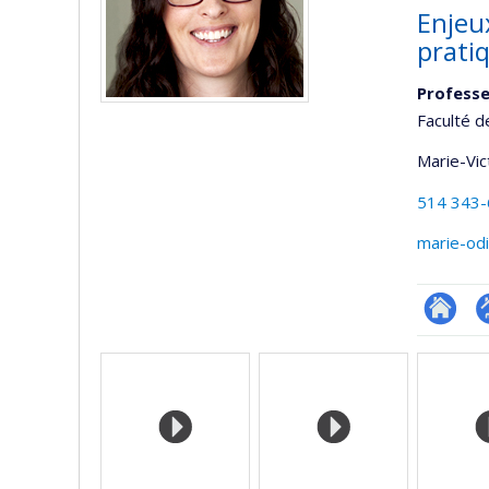
Enjeux
prati
Professe
Faculté d
Marie-Vic
514 343
marie-od
Researc
P
Médias
p
(