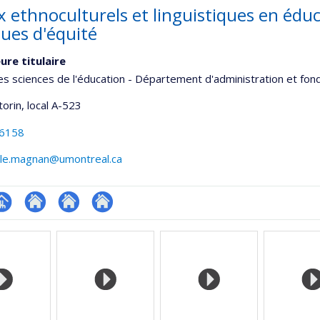
 ethnoculturels et linguistiques en éduca
ques d'équité
ure titulaire
es sciences de l'éducation - Département d'administration et fo
torin
, local A-523
-6158
ile.magnan@umontreal.ca
hGate
age
Site
Site
Autre
rofessionnelle
web
web
site
faculté,département,école)
de
de
web
l’unité
l’unité
de
de
recherche
recherche