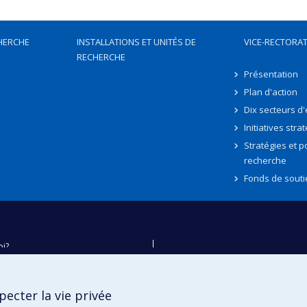
HERCHE
INSTALLATIONS ET UNITÉS DE
VICE-RECTORAT
RECHERCHE
Présentation
Plan d'action
Dix secteurs d
Initiatives stra
Stratégies et po
recherche
Fonds de souti
oi?
ver
e
ecter la vie privée