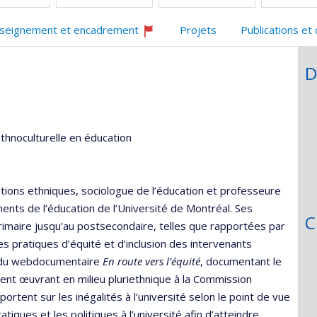
seignement et encadrement
Projets
Publications et
Ce
professeur
D
recrute
ethnoculturelle en éducation
ations ethniques, sociologue de l’éducation et professeure
ents de l’éducation de l’Université de Montréal. Ses
C
primaire jusqu’au postsecondaire, telles que rapportées par
es pratiques d’équité et d’inclusion des intervenants
on du webdocumentaire
En route vers l’équité
, documentant le
ment œuvrant en milieu pluriethnique à la Commission
ortent sur les inégalités à l’université selon le point de vue
atiques et les politiques à l’université afin d’atteindre