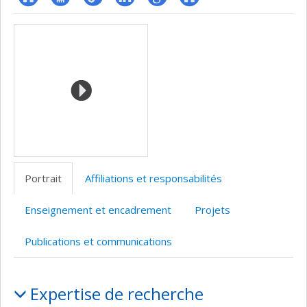
ResearchGate
Page
Blogue
LinkedIn
Google
Autre
Médias
professionnelle
Scholar
site
(faculté,département,école)
web
Portrait
Affiliations et responsabilités
Enseignement et encadrement
Projets
Publications et communications
Portrait
Expertise de recherche