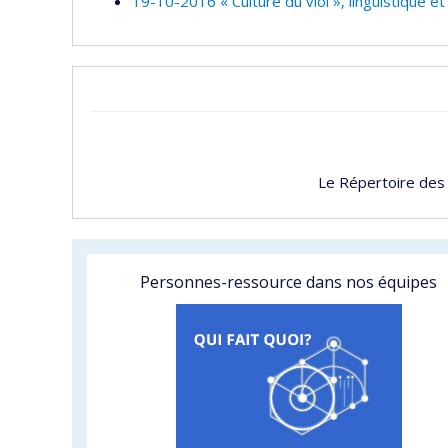
19-10-2016 « Culture du viol », linguistique et
Le Répertoire des
Personnes-ressource dans nos équipes