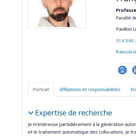
Profess
Faculté d
Pavillon 
514 343
francois.
Page
L
professi
Portrait
Affiliations et responsabilités
En
(faculté
Portrait
Expertise de recherche
Je m'intéresse partiulièrement à la génération auto
et le traitement automatique des collocations. Je tr