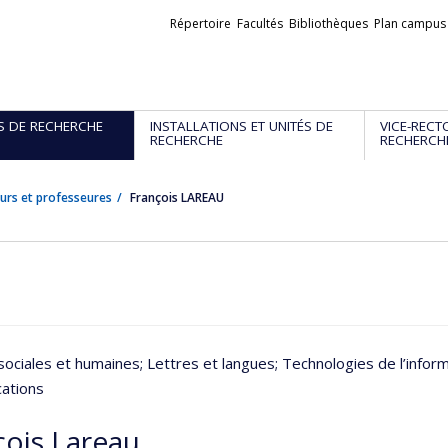
Liens
Répertoire
Facultés
Bibliothèques
Plan campus
externes
S DE RECHERCHE
INSTALLATIONS ET UNITÉS DE
VICE-RECT
RECHERCHE
RECHERCH
urs et professeures
François LAREAU
sociales et humaines
; Lettres et langues
; Technologies de l’infor
ations
çois Lareau