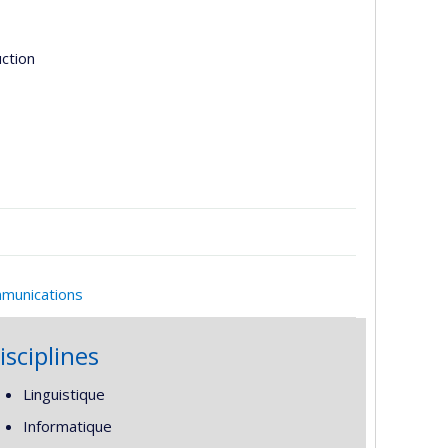
uction
mmunications
isciplines
Linguistique
Informatique