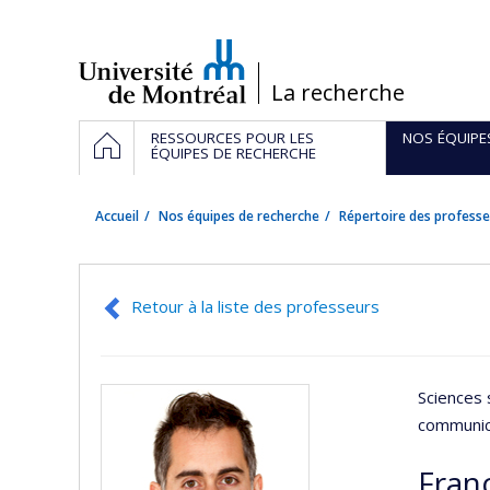
Passer
au
contenu
/
La recherche
Navigation
ACCUEIL
RESSOURCES POUR LES
NOS ÉQUIPE
principale
ÉQUIPES DE RECHERCHE
Accueil
Nos équipes de recherche
Répertoire des professe
Retour à la liste des professeurs
Sciences 
communic
Fran