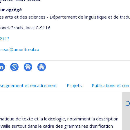
eur agrégé
es arts et des sciences - Département de linguistique et de trad
Lionel-Groulx
, local C-9116
-2113
lareau@umontreal.ca
inkedIn
Google
Autre
Autre
onnelle
Scholar
site
site
seignement et encadrement
Projets
Publications et co
,département,école)
web
web
D
matique de texte et la lexicologie, notamment la description
availle surtout dans le cadre des grammaires d'unification