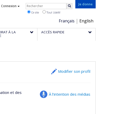
Rechercher
Je donne
Connexion
Rechercher
Ce site
Tout UdeM
Choix
Français
English
de
ORAT À LA
ACCÈS RAPIDE
la
E
langue
Modifier son profil
mation et des
À l’intention des médias