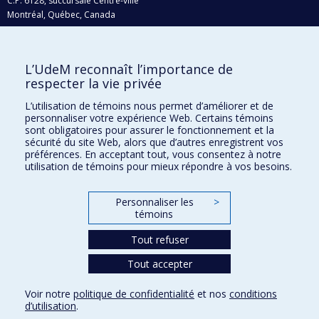
C.P. 6128, succursale Centre-ville
Montréal, Québec, Canada
H3C 3J7
Courriel:
recherche@umontreal.ca
L’UdeM reconnaît l’importance de
Qui fait quoi?
respecter la vie privée
Nous trouver
L’utilisation de témoins nous permet d’améliorer et de
personnaliser votre expérience Web. Certains témoins
Plan du site
sont obligatoires pour assurer le fonctionnement et la
sécurité du site Web, alors que d’autres enregistrent vos
Accessibilité
préférences. En acceptant tout, vous consentez à notre
utilisation de témoins pour mieux répondre à vos besoins.
Personnaliser les
>
témoins
Tout refuser
Tout accepter
Confidentialité
Voir notre
politique de confidentialité
et nos
conditions
Conditions d’utilisation
d’utilisation
.