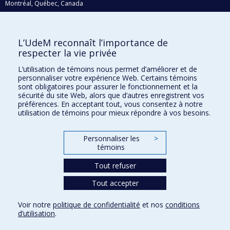
Montréal, Québec, Canada
H3C 3J7
Courriel:
recherche@umontreal.ca
L’UdeM reconnaît l’importance de
Qui fait quoi?
respecter la vie privée
Nous trouver
L’utilisation de témoins nous permet d’améliorer et de
personnaliser votre expérience Web. Certains témoins
Plan du site
sont obligatoires pour assurer le fonctionnement et la
sécurité du site Web, alors que d’autres enregistrent vos
Accessibilité
préférences. En acceptant tout, vous consentez à notre
utilisation de témoins pour mieux répondre à vos besoins.
Personnaliser les
>
témoins
Tout refuser
Tout accepter
Confidentialité
Voir notre
politique de confidentialité
et nos
conditions
Conditions d’utilisation
d’utilisation
.
Paramètres des témoins