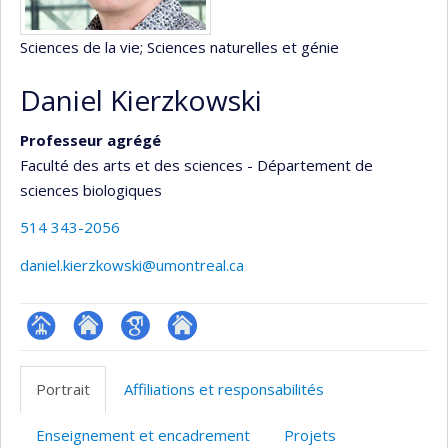
Sciences de la vie
; Sciences naturelles et génie
Daniel Kierzkowski
Professeur agrégé
Faculté des arts et des sciences - Département de
sciences biologiques
514 343-2056
daniel.kierzkowski@umontreal.ca
Page
Site
Google
Autre
professionnelle
web
Scholar
site
Portrait
Affiliations et responsabilités
(faculté,département,école)
de
web
l’unité
Enseignement et encadrement
Projets