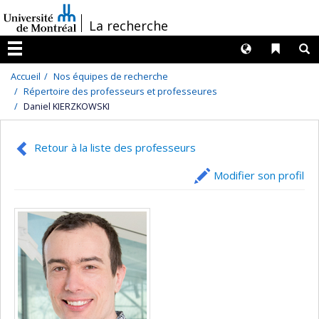
Passer
/
La recherche
au
contenu
Langues
Liens 
R
Menu
Accueil
Nos équipes de recherche
Répertoire des professeurs et professeures
Daniel KIERZKOWSKI
Retour à la liste des professeurs
Modifier son profil