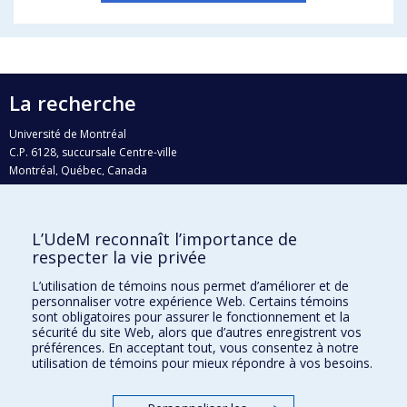
La recherche
Université de Montréal
C.P. 6128, succursale Centre-ville
Montréal, Québec, Canada
H3C 3J7
Courriel:
recherche@umontreal.ca
L’UdeM reconnaît l’importance de
Qui fait quoi?
respecter la vie privée
Nous trouver
L’utilisation de témoins nous permet d’améliorer et de
personnaliser votre expérience Web. Certains témoins
Plan du site
sont obligatoires pour assurer le fonctionnement et la
sécurité du site Web, alors que d’autres enregistrent vos
Accessibilité
préférences. En acceptant tout, vous consentez à notre
utilisation de témoins pour mieux répondre à vos besoins.