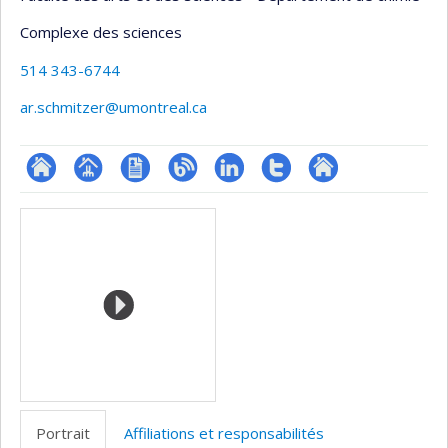
Complexe des sciences
514 343-6744
ar.schmitzer@umontreal.ca
ResearchGate
Page
CV
Blogue
LinkedIn
Compte
Autre
Médias
professionnelle
Twitter
site
(faculté,département,école)
web
Portrait
Affiliations et responsabilités