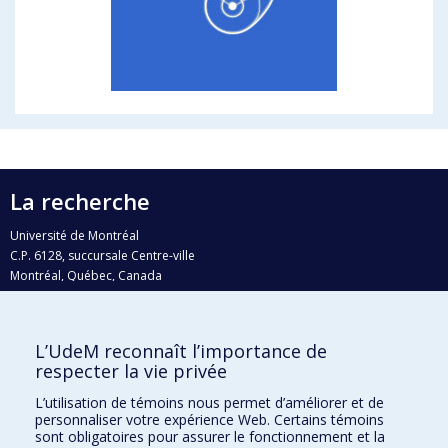
La recherche
Université de Montréal
C.P. 6128, succursale Centre-ville
Montréal, Québec, Canada
H3C 3J7
Courriel:
recherche@umontreal.ca
L’UdeM reconnaît l’importance de
respecter la vie privée
Qui fait quoi?
Nous trouver
L’utilisation de témoins nous permet d’améliorer et de
personnaliser votre expérience Web. Certains témoins
Plan du site
sont obligatoires pour assurer le fonctionnement et la