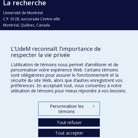
La recherche
Université de Montréal
C.P. 6128, succursale Centre-ville
Montréal, Québec, Canada
H3C 3J7
Courriel:
recherche@umontreal.ca
L’UdeM reconnaît l’importance de
Qui fait quoi?
respecter la vie privée
Nous trouver
L’utilisation de témoins nous permet d’améliorer et de
personnaliser votre expérience Web. Certains témoins
Plan du site
sont obligatoires pour assurer le fonctionnement et la
sécurité du site Web, alors que d’autres enregistrent vos
Accessibilité
préférences. En acceptant tout, vous consentez à notre
utilisation de témoins pour mieux répondre à vos besoins.
Personnaliser les
>
témoins
Tout refuser
Tout accepter