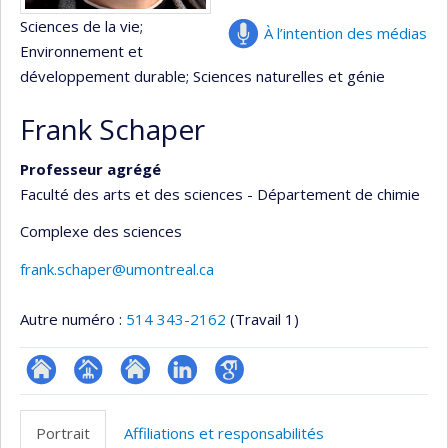
Sciences de la vie
;
À l’intention des médias
Environnement et
développement durable
; Sciences naturelles et génie
Frank Schaper
Professeur agrégé
Faculté des arts et des sciences - Département de chimie
Complexe des sciences
frank.schaper@umontreal.ca
Autre numéro :
514 343-2162
(Travail 1)
ResearchGate
Page
Site
LinkedIn
Google
professionnelle
web
Scholar
Portrait
Affiliations et responsabilités
(faculté,département,école)
de