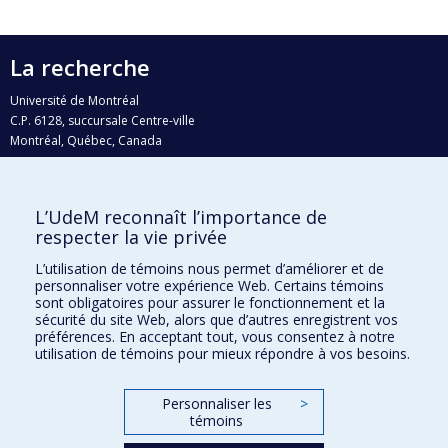
La recherche
Université de Montréal
C.P. 6128, succursale Centre-ville
Montréal, Québec, Canada
H3C 3J7
Courriel:
recherche@umontreal.ca
L’UdeM reconnaît l’importance de
Qui fait quoi?
respecter la vie privée
Nous trouver
L’utilisation de témoins nous permet d’améliorer et de
personnaliser votre expérience Web. Certains témoins
Plan du site
sont obligatoires pour assurer le fonctionnement et la
sécurité du site Web, alors que d’autres enregistrent vos
Accessibilité
préférences. En acceptant tout, vous consentez à notre
utilisation de témoins pour mieux répondre à vos besoins.
Personnaliser les
>
témoins