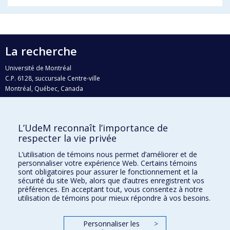
La recherche
Université de Montréal
C.P. 6128, succursale Centre-ville
Montréal, Québec, Canada
H3C 3J7
Courriel:
recherche@umontreal.ca
L’UdeM reconnaît l’importance de
Qui fait quoi?
respecter la vie privée
Nous trouver
L’utilisation de témoins nous permet d’améliorer et de
personnaliser votre expérience Web. Certains témoins
Plan du site
sont obligatoires pour assurer le fonctionnement et la
sécurité du site Web, alors que d’autres enregistrent vos
Accessibilité
préférences. En acceptant tout, vous consentez à notre
utilisation de témoins pour mieux répondre à vos besoins.
Personnaliser les
>