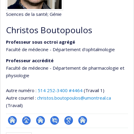
Sciences de la santé
; Génie
Christos Boutopoulos
Professeur sous octroi agrégé
Faculté de médecine - Département d'ophtalmologie
Professeur accrédité
Faculté de médecine - Département de pharmacologie et
physiologie
Autre numéro :
514 252-3400 #4464
(Travail 1)
Autre courriel :
christos.boutopoulos@umontreal.ca
(Travail)
ResearchGate
Page
Site
PubMed
Google
Autre