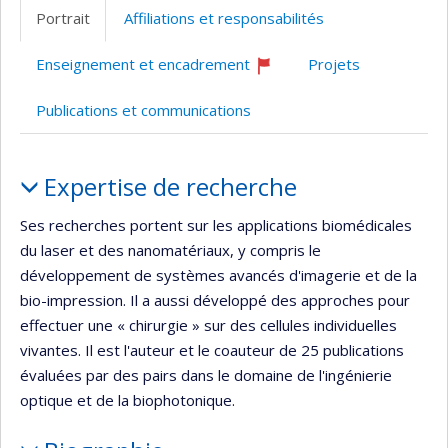
professionnelle
web
Scholar
site
Portrait
Affiliations et responsabilités
(faculté,département,école)
de
web
l’unité
Enseignement et encadrement
Projets
de
Ce
professeur
recherche
Publications et communications
recrute
Portrait
Expertise de recherche
Ses recherches portent sur les applications biomédicales
du laser et des nanomatériaux, y compris le
développement de systèmes avancés d'imagerie et de la
bio-impression. Il a aussi développé des approches pour
effectuer une « chirurgie » sur des cellules individuelles
vivantes. Il est l'auteur et le coauteur de 25 publications
évaluées par des pairs dans le domaine de l'ingénierie
optique et de la biophotonique.