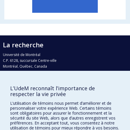
La recherche
Université de Montréal
C.P. 6128, succursale Centre-ville
Montréal, Québec, Canada
H3C 3J7
Courriel:
recherche@umontreal.ca
L’UdeM reconnaît l’importance de
Qui fait quoi?
respecter la vie privée
Nous trouver
L’utilisation de témoins nous permet d’améliorer et de
personnaliser votre expérience Web. Certains témoins
Plan du site
sont obligatoires pour assurer le fonctionnement et la
sécurité du site Web, alors que d’autres enregistrent vos
Accessibilité
préférences. En acceptant tout, vous consentez à notre
utilisation de témoins pour mieux répondre à vos besoins.