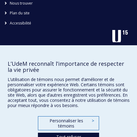
Nous trouver
Plan du site
Accessibilité
L’UdeM reconnaît l’importance de respecter
la vie privée
L’utilisation de témoins nous permet d’améliorer et de
Confidentialité
personnaliser votre expérience Web. Certains témoins sont
Conditions d’utilisation
obligatoires pour assurer le fonctionnement et la sécurité du
site Web, alors que d’autres enregistrent vos préférences. En
Paramètres des témoins
acceptant tout, vous consentez à notre utilisation de témoins
Université de
Montréal
pour mieux répondre à vos besoins.
Personnaliser les
>
témoins
Tout refuser