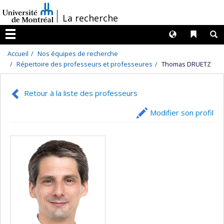
Passer
/
La recherche
au
contenu
Langues
Liens 
R
Menu
Accueil
Nos équipes de recherche
Répertoire des professeurs et professeures
Thomas DRUETZ
Retour à la liste des professeurs
Modifier son profil