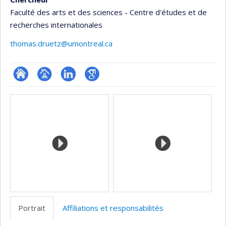
Faculté des arts et des sciences - Centre d'études et de
recherches internationales
thomas.druetz@umontreal.ca
ResearchGate
Page
LinkedIn
Google
Médias
professionnelle
Scholar
(faculté,département,école)
Portrait
Affiliations et responsabilités