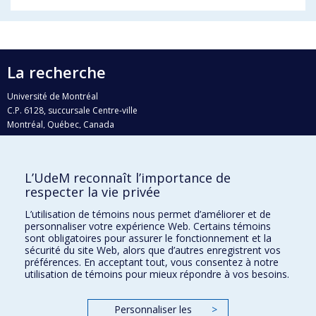
La recherche
Université de Montréal
C.P. 6128, succursale Centre-ville
Montréal, Québec, Canada
H3C 3J7
Courriel:
recherche@umontreal.ca
L’UdeM reconnaît l’importance de
Qui fait quoi?
respecter la vie privée
Nous trouver
L’utilisation de témoins nous permet d’améliorer et de
personnaliser votre expérience Web. Certains témoins
Plan du site
sont obligatoires pour assurer le fonctionnement et la
sécurité du site Web, alors que d’autres enregistrent vos
Accessibilité
préférences. En acceptant tout, vous consentez à notre
utilisation de témoins pour mieux répondre à vos besoins.
Personnaliser les
>