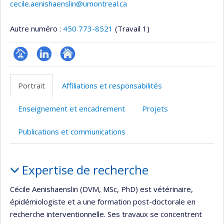
cecile.aenishaenslin@umontreal.ca
Autre numéro :
450 773-8521
(Travail 1)
Page
LinkedIn
Autre
professionnelle
site
Portrait
Affiliations et responsabilités
(faculté,département,école)
web
Enseignement et encadrement
Projets
Publications et communications
Portrait
Expertise de recherche
Cécile Aenishaenslin (DVM, MSc, PhD) est vétérinaire,
épidémiologiste et a une formation post-doctorale en
recherche interventionnelle. Ses travaux se concentrent