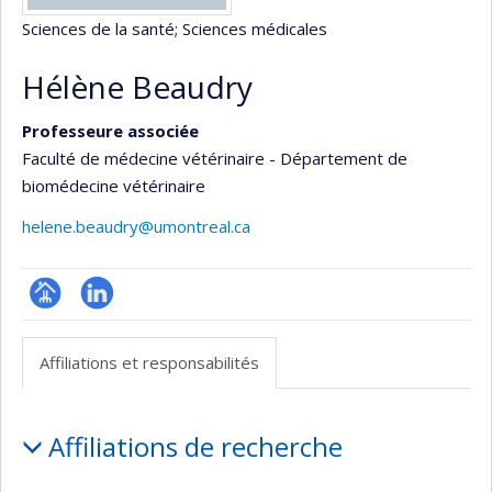
Sciences de la santé
; Sciences médicales
Hélène Beaudry
Professeure associée
Faculté de médecine vétérinaire - Département de
biomédecine vétérinaire
helene.beaudry@umontreal.ca
Page
LinkedIn
professionnelle
Affiliations et responsabilités
(faculté,département,école)
Affiliations
Affiliations de recherche
et
responsabilités