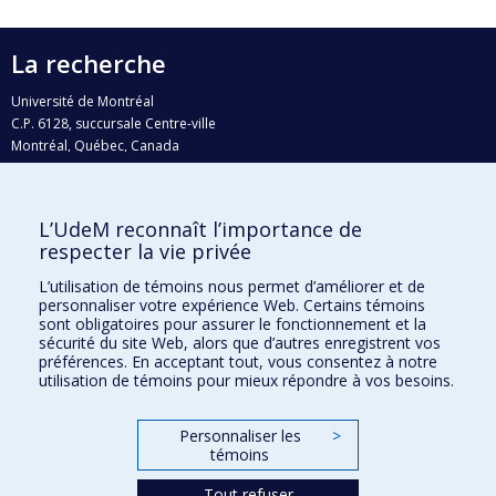
La recherche
Université de Montréal
C.P. 6128, succursale Centre-ville
Montréal, Québec, Canada
H3C 3J7
Courriel:
recherche@umontreal.ca
L’UdeM reconnaît l’importance de
Qui fait quoi?
respecter la vie privée
Nous trouver
L’utilisation de témoins nous permet d’améliorer et de
personnaliser votre expérience Web. Certains témoins
Plan du site
sont obligatoires pour assurer le fonctionnement et la
sécurité du site Web, alors que d’autres enregistrent vos
Accessibilité
préférences. En acceptant tout, vous consentez à notre
utilisation de témoins pour mieux répondre à vos besoins.
Personnaliser les
>
témoins
Tout refuser