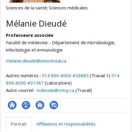
Sciences de la santé
; Sciences médicales
Mélanie Dieudé
Professeure associée
Faculté de médecine - Département de microbiologie,
infectiologie et immunologie
melanie.dieude@umontreal.ca
Autres numéros :
514 890-8000 #26885
(Travail 1)
514
890-8000 #31387
(Laboratoire)
Autre courriel :
mdieude@cntrp.ca
(Travail)
ResearchGate
Page
Site
PubMed
professionnelle
web
Portrait
Affiliations et responsabilités
(faculté,département,école)
de