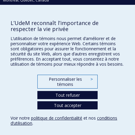
Montréal, Québec, Canada
H3C 3J7
Courriel:
recherche@umontreal.ca
L’UdeM reconnaît l’importance de
Qui fait quoi?
respecter la vie privée
Nous trouver
L’utilisation de témoins nous permet d’améliorer et de
personnaliser votre expérience Web. Certains témoins
Plan du site
sont obligatoires pour assurer le fonctionnement et la
sécurité du site Web, alors que d’autres enregistrent vos
Accessibilité
préférences. En acceptant tout, vous consentez à notre
utilisation de témoins pour mieux répondre à vos besoins.
Personnaliser les
>
témoins
Tout refuser
Tout accepter
Confidentialité
Voir notre
politique de confidentialité
et nos
conditions
Conditions d’utilisation
d’utilisation
.
Paramètres des témoins
Université de