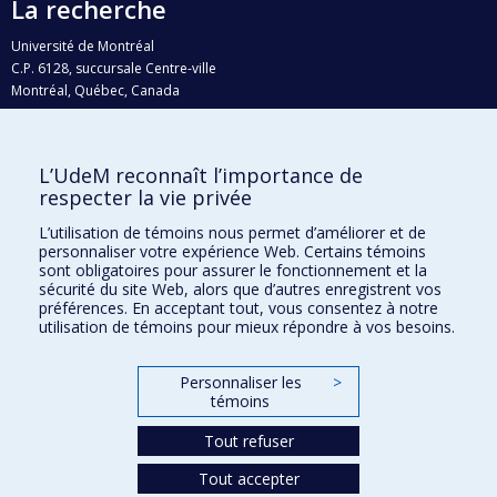
La recherche
Université de Montréal
C.P. 6128, succursale Centre-ville
Montréal, Québec, Canada
H3C 3J7
Courriel:
recherche@umontreal.ca
L’UdeM reconnaît l’importance de
Qui fait quoi?
respecter la vie privée
Nous trouver
L’utilisation de témoins nous permet d’améliorer et de
personnaliser votre expérience Web. Certains témoins
Plan du site
sont obligatoires pour assurer le fonctionnement et la
sécurité du site Web, alors que d’autres enregistrent vos
Accessibilité
préférences. En acceptant tout, vous consentez à notre
utilisation de témoins pour mieux répondre à vos besoins.
Personnaliser les
>
témoins
Tout refuser
Tout accepter