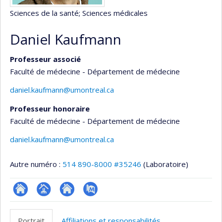
Sciences de la santé
; Sciences médicales
Daniel Kaufmann
Professeur associé
Faculté de médecine - Département de médecine
daniel.kaufmann@umontreal.ca
Professeur honoraire
Faculté de médecine - Département de médecine
daniel.kaufmann@umontreal.ca
Autre numéro :
514 890-8000 #35246
(Laboratoire)
ResearchGate
Page
Site
PubMed
professionnelle
web
Portrait
Affiliations et responsabilités