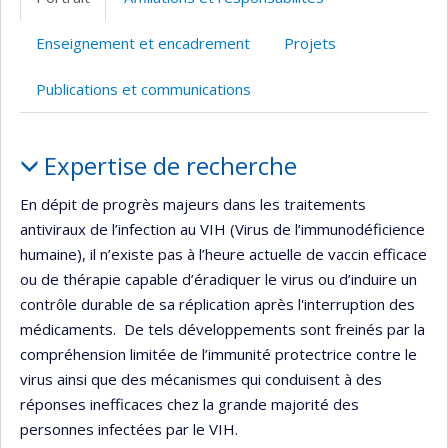
(faculté,département,école)
de
l’unité
Enseignement et encadrement
Projets
de
recherche
Publications et communications
Portrait
Expertise de recherche
En dépit de progrès majeurs dans les traitements
antiviraux de l’infection au VIH (Virus de l’immunodéficience
humaine), il n’existe pas à l’heure actuelle de vaccin efficace
ou de thérapie capable d’éradiquer le virus ou d’induire un
contrôle durable de sa réplication après l'interruption des
médicaments. De tels développements sont freinés par la
compréhension limitée de l’immunité protectrice contre le
virus ainsi que des mécanismes qui conduisent à des
réponses inefficaces chez la grande majorité des
personnes infectées par le VIH.