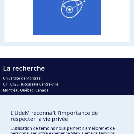
La recherche
Université de Montréal
C.P. 6128, succursale Centre-ville
Montréal, Québec, Canada
H3C 3J7
Courriel:
recherche@umontreal.ca
L’UdeM reconnaît l’importance de
Qui fait quoi?
respecter la vie privée
Nous trouver
L’utilisation de témoins nous permet d’améliorer et de
personnaliser votre expérience Web. Certains témoins