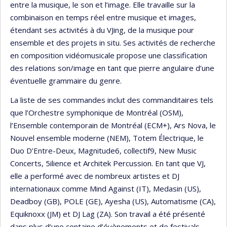
entre la musique, le son et l’image. Elle travaille sur la
combinaison en temps réel entre musique et images,
étendant ses activités à du VJing, de la musique pour
ensemble et des projets in situ. Ses activités de recherche
en composition vidéomusicale propose une classification
des relations son/image en tant que pierre angulaire d’une
éventuelle grammaire du genre.
La liste de ses commandes inclut des commanditaires tels
que l’Orchestre symphonique de Montréal (OSM),
l’Ensemble contemporain de Montréal (ECM+), Ars Nova, le
Nouvel ensemble moderne (NEM), Totem Électrique, le
Duo D’Entre-Deux, Magnitude6, collectif9, New Music
Concerts, 5ilience et Architek Percussion. En tant que VJ,
elle a performé avec de nombreux artistes et DJ
internationaux comme Mind Against (IT), Medasin (US),
Deadboy (GB), POLE (GE), Ayesha (US), Automatisme (CA),
Equiknoxx (JM) et DJ Lag (ZA). Son travail a été présenté
dans plus d’une centaine d’évènements et de festivals