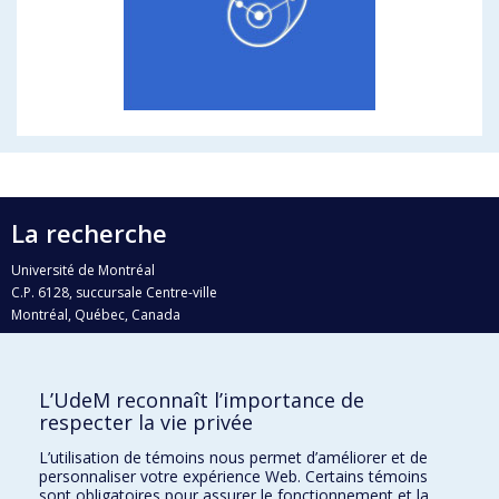
La recherche
Université de Montréal
C.P. 6128, succursale Centre-ville
Montréal, Québec, Canada
H3C 3J7
Courriel:
recherche@umontreal.ca
L’UdeM reconnaît l’importance de
Qui fait quoi?
respecter la vie privée
Nous trouver
L’utilisation de témoins nous permet d’améliorer et de
personnaliser votre expérience Web. Certains témoins
Plan du site
sont obligatoires pour assurer le fonctionnement et la