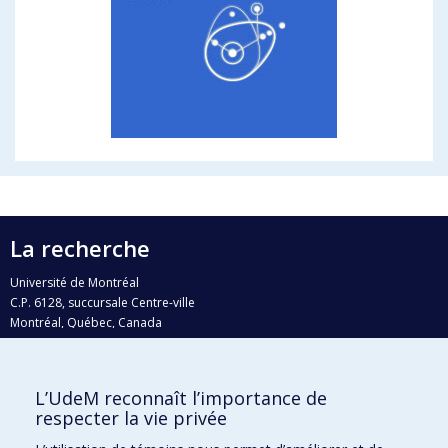
La recherche
Université de Montréal
C.P. 6128, succursale Centre-ville
Montréal, Québec, Canada
H3C 3J7
Courriel:
recherche@umontreal.ca
L’UdeM reconnaît l’importance de
Qui fait quoi?
respecter la vie privée
Nous trouver