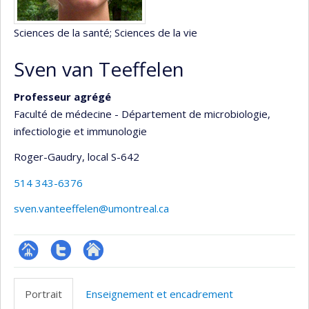
Sciences de la santé
; Sciences de la vie
Sven van Teeffelen
Professeur agrégé
Faculté de médecine - Département de microbiologie,
infectiologie et immunologie
Roger-Gaudry
, local S-642
514 343-6376
sven.vanteeffelen@umontreal.ca
Page
Compte
Autre
professionnelle
Twitter
site
Portrait
Enseignement et encadrement
(faculté,département,école)
web