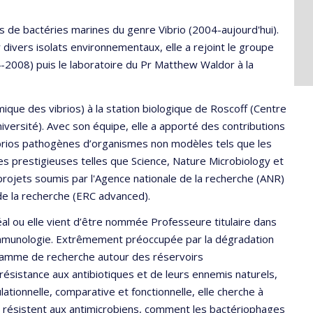
es de bactéries marines du genre Vibrio (2004-aujourd'hui).
ivers isolats environnementaux, elle a rejoint le groupe
04-2008) puis le laboratoire du Pr Matthew Waldor à la
ique des vibrios) à la station biologique de Roscoff (Centre
versité). Avec son équipe, elle a apporté des contributions
ibrios pathogènes d’organismes non modèles tels que les
ues prestigieuses telles que Science, Nature Microbiology et
projets soumis par l'Agence nationale de la recherche (ANR)
de la recherche (ERC advanced).
 ou elle vient d’être nommée Professeure titulaire dans
 immunologie. Extrêmement préoccupée par la dégradation
gramme de recherche autour des réservoirs
ésistance aux antibiotiques et de leurs ennemis naturels,
ationnelle, comparative et fonctionnelle, elle cherche à
 résistent aux antimicrobiens, comment les bactériophages