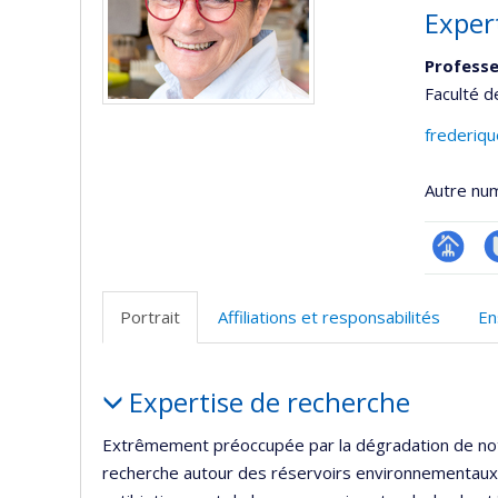
Exper
Professe
Faculté d
frederiqu
Autre nu
Page
C
professi
T
Portrait
Affiliations et responsabilités
En
(faculté
Portrait
Expertise de recherche
Extrêmement préoccupée par la dégradation de not
recherche autour des réservoirs environnementaux 