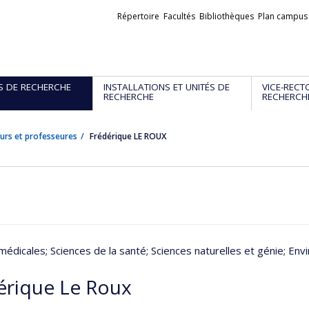
Liens
Répertoire
Facultés
Bibliothèques
Plan campus
externes
S DE RECHERCHE
INSTALLATIONS ET UNITÉS DE
VICE-RECT
RECHERCHE
RECHERCH
urs et professeures
Frédérique LE ROUX
médicales
; Sciences de la santé
; Sciences naturelles et génie
; En
érique Le Roux