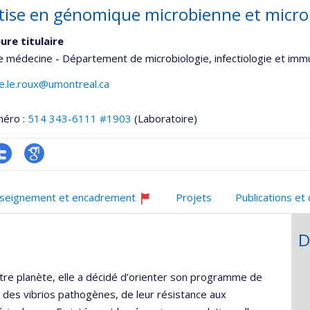
tise en génomique microbienne et micro
ure titulaire
e médecine - Département de microbiologie, infectiologie et imm
e.le.roux@umontreal.ca
méro :
514 343-6111 #1903
(Laboratoire)
ompte
Google
onnelle
witter
Scholar
seignement et encadrement
Projets
Publications et
,département,école)
Ce
professeur
D
recrute
re planète, elle a décidé d’orienter son programme de
des vibrios pathogènes, de leur résistance aux