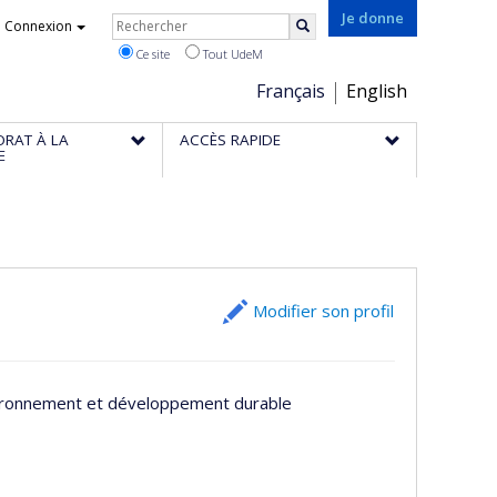
Rechercher
Je donne
Connexion
Rechercher
Ce site
Tout UdeM
Choix
Français
English
de
ORAT À LA
ACCÈS RAPIDE
la
E
langue
Modifier son profil
vironnement et développement durable