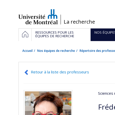
Passer
au
contenu
/
La recherche
Navigation
ACCUEIL
RESSOURCES POUR LES
NOS ÉQUIPE
principale
ÉQUIPES DE RECHERCHE
Accueil
Nos équipes de recherche
Répertoire des professe
Retour à la liste des professeurs
Sciences 
Fréd