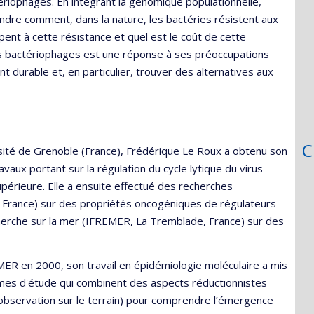
tériophages. En intégrant la génomique populationnelle,
ndre comment, dans la nature, les bactéries résistent aux
nt à cette résistance et quel est le coût de cette
les bactériophages est une réponse à ses préoccupations
urable et, en particulier, trouver des alternatives aux
C
rsité de Grenoble (France), Frédérique Le Roux a obtenu son
vaux portant sur la régulation du cycle lytique du virus
upérieure. Elle a ensuite effectué des recherches
if, France) sur des propriétés oncogéniques de régulateurs
echerche sur la mer (IFREMER, La Tremblade, France) sur des
ER en 2000, son travail en épidémiologie moléculaire a mis
mes d'étude qui combinent des aspects réductionnistes
(observation sur le terrain) pour comprendre l’émergence