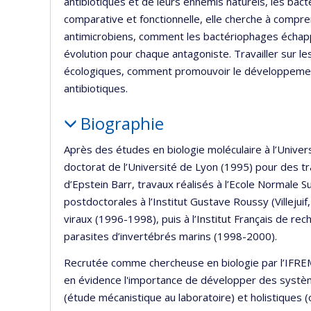
antibiotiques et de leurs ennemis naturels, les bac
comparative et fonctionnelle, elle cherche à compre
antimicrobiens, comment les bactériophages échappe
évolution pour chaque antagoniste. Travailler sur 
écologiques, comment promouvoir le développement d
antibiotiques.
Biographie
Après des études en biologie moléculaire à l’Unive
doctorat de l’Université de Lyon (1995) pour des tra
d’Epstein Barr, travaux réalisés à l’Ecole Normale S
postdoctorales à l’Institut Gustave Roussy (Villeju
viraux (1996-1998), puis à l’Institut Français de r
parasites d’invertébrés marins (1998-2000).
Recrutée comme chercheuse en biologie par l’IFREM
en évidence l'importance de développer des systè
(étude mécanistique au laboratoire) et holistiques 