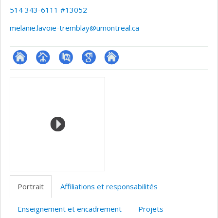
514 343-6111 #13052
melanie.lavoie-tremblay@umontreal.ca
ResearchGate
Page
PubMed
Google
Autre
Médias
professionnelle
Scholar
site
(faculté,département,école)
web
Portrait
Affiliations et responsabilités
Enseignement et encadrement
Projets