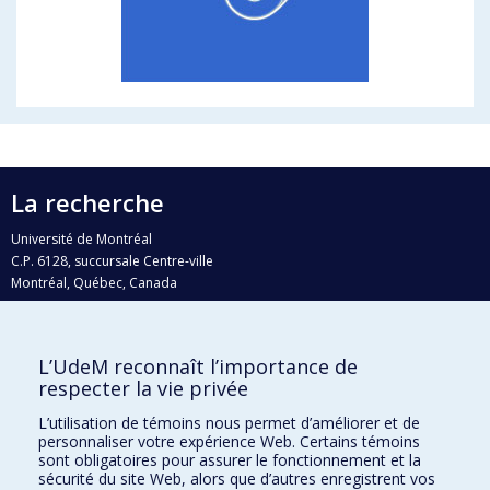
La recherche
Université de Montréal
C.P. 6128, succursale Centre-ville
Montréal, Québec, Canada
H3C 3J7
Courriel:
recherche@umontreal.ca
L’UdeM reconnaît l’importance de
Qui fait quoi?
respecter la vie privée
Nous trouver
L’utilisation de témoins nous permet d’améliorer et de
personnaliser votre expérience Web. Certains témoins
Plan du site
sont obligatoires pour assurer le fonctionnement et la
sécurité du site Web, alors que d’autres enregistrent vos