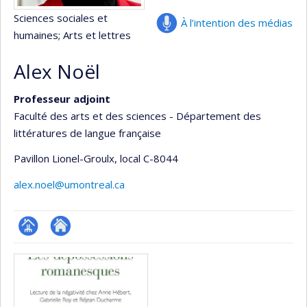
Sciences sociales et
À l’intention des médias
humaines
; Arts et lettres
Alex Noël
Professeur adjoint
Faculté des arts et des sciences - Département des
littératures de langue française
Pavillon Lionel-Groulx
, local C-8044
alex.noel@umontreal.ca
Page
Autre
Médias
professionnelle
site
(faculté,département,école)
web