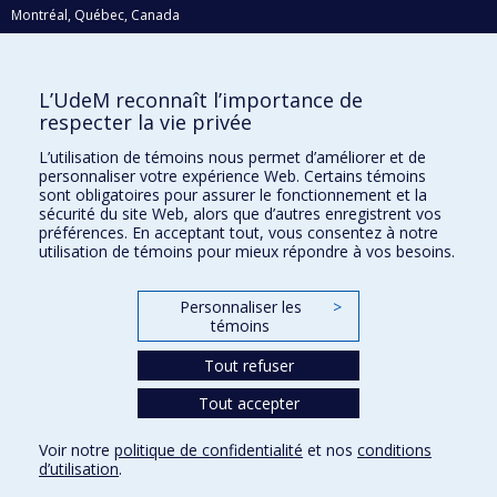
Montréal, Québec, Canada
H3C 3J7
Courriel:
recherche@umontreal.ca
L’UdeM reconnaît l’importance de
Qui fait quoi?
respecter la vie privée
Nous trouver
L’utilisation de témoins nous permet d’améliorer et de
personnaliser votre expérience Web. Certains témoins
Plan du site
sont obligatoires pour assurer le fonctionnement et la
sécurité du site Web, alors que d’autres enregistrent vos
Accessibilité
préférences. En acceptant tout, vous consentez à notre
utilisation de témoins pour mieux répondre à vos besoins.
Personnaliser les
>
témoins
Tout refuser
Tout accepter
Confidentialité
Voir notre
politique de confidentialité
et nos
conditions
Conditions d’utilisation
d’utilisation
.
Paramètres des témoins